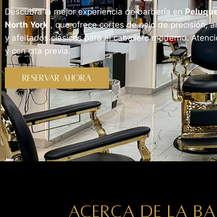
Descubra la mejor experiencia de barbería en
Peluque
North York
, que ofrece cortes de pelo de precisión, 
y afeitados clásicos para el caballero moderno. Atenció
y con cita previa.
RESERVAR AHORA
ACERCA DE LA BA