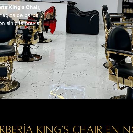
ría King's Chair,
arreglos de barba
n sin cita previa
RBERÍA KING'S CHAIR EN 