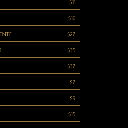
$11
$16
ente
$27
r
$35
$37
$7
$9
$15