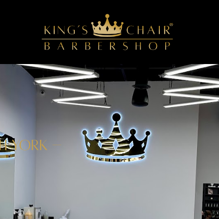
TH YORK –