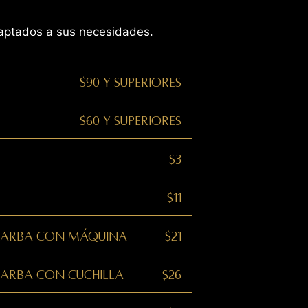
daptados a sus necesidades.
$90 y superiores
$60 y superiores
$3
$11
 barba con máquina
$21
barba con cuchilla
$26