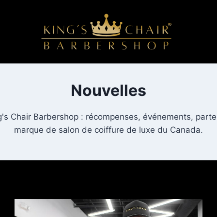
Nouvelles
g's Chair Barbershop : récompenses, événements, parten
marque de salon de coiffure de luxe du Canada.