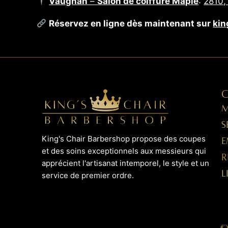
Vaughan
–
Salon de coiffure Maple
:
2810,
Réservez en ligne dès maintenant sur
kin
M
S
King's Chair Barbershop propose des coupes
E
et des soins exceptionnels aux messieurs qui
R
apprécient l'artisanat intemporel, le style et un
L
service de premier ordre.