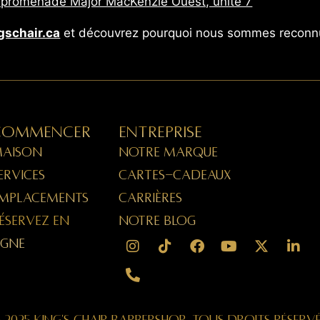
 promenade Major MacKenzie Ouest, unité 7
gschair.ca
et découvrez pourquoi nous sommes reconn
Commencer
Entreprise
AISON
NOTRE MARQUE
ERVICES
CARTES-CADEAUX
MPLACEMENTS
CARRIÈRES
ÉSERVEZ EN
NOTRE BLOG
IGNE